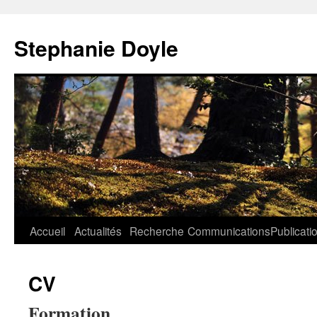
Aller
au
Stephanie Doyle
contenu
Accueil
Actualités
Recherche
Communications
Publicati
CV
Formation