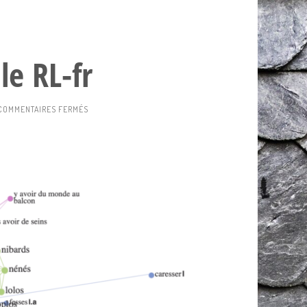
le RL-fr
SUR
COMMENTAIRES FERMÉS
DES
SEINS
DANS
LE
RL-
FR