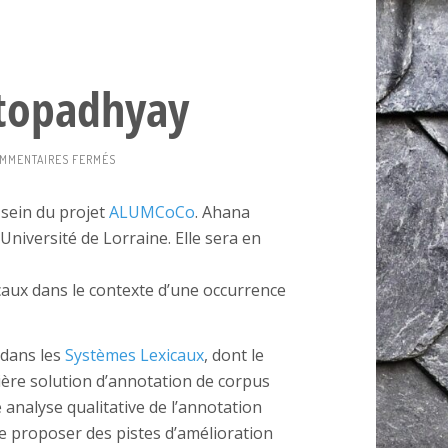
topadhyay
SUR
MMENTAIRES FERMÉS
STAGE
AHANA
sein du projet
ALUMCoCo
. Ahana
CHATTOPADHYAY
’Université de Lorraine. Elle sera en
icaux dans le contexte d’une occurrence
 dans les
Systèmes Lexicaux
, dont le
ière solution d’annotation de corpus
 analyse qualitative de l’annotation
s de proposer des pistes d’amélioration