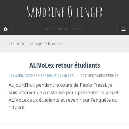
Sandrine Ollinger
ATILF - UMR 7118 - CNRS / UL
Étiquette :
ambiguïté lexicale
ALIVoLex retour étudiants
SUR
24 AVRIL 2026
PAR
SANDRINE OLLINGER
·
COMMENTAIRES FERMÉS
ALIVO
Aujourd’hui, pendant le cours de Paolo Frassi, je
RETOU
suis intervenue à distance pour présenter le projet
ÉTUDI
ALIVoLex aux étudiants et revenir sur l’enquête du
14 avril.