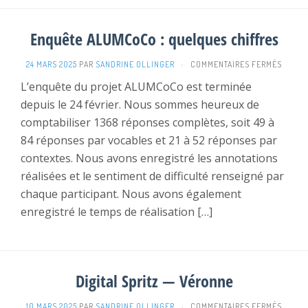
Enquête ALUMCoCo : quelques chiffres
SUR
24 MARS 2025
PAR
SANDRINE OLLINGER
·
COMMENTAIRES FERMÉS
ENQUÊ
L’enquête du projet ALUMCoCo est terminée
ALUM
depuis le 24 février. Nous sommes heureux de
:
QUELQ
comptabiliser 1368 réponses complètes, soit 49 à
CHIFF
84 réponses par vocables et 21 à 52 réponses par
contextes. Nous avons enregistré les annotations
réalisées et le sentiment de difficulté renseigné par
chaque participant. Nous avons également
enregistré le temps de réalisation […]
Digital Spritz — Véronne
SUR
10 MARS 2025
PAR
SANDRINE OLLINGER
·
COMMENTAIRES FERMÉS