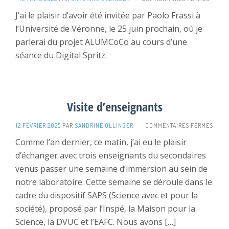
DIGITA
J’ai le plaisir d’avoir été invitée par Paolo Frassi à
SPRITZ
l’Université de Véronne, le 25 juin prochain, où je
—
VÉRON
parlerai du projet ALUMCoCo au cours d’une
séance du Digital Spritz.
Visite d’enseignants
SUR
12 FÉVRIER 2025
PAR
SANDRINE OLLINGER
·
COMMENTAIRES FERMÉS
VISIT
Comme l’an dernier, ce matin, j’ai eu le plaisir
D’EN
d’échanger avec trois enseignants du secondaires
venus passer une semaine d’immersion au sein de
notre laboratoire. Cette semaine se déroule dans le
cadre du dispositif SAPS (Science avec et pour la
société), proposé par l’Inspé, la Maison pour la
Science, la DVUC et l’EAFC. Nous avons […]