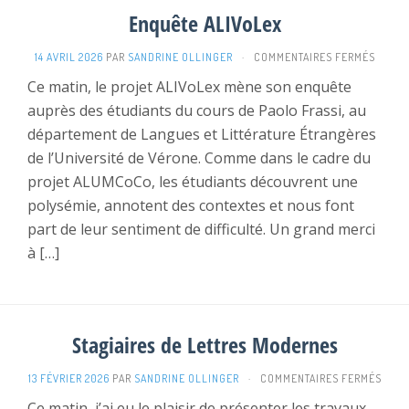
Enquête ALIVoLex
SUR
14 AVRIL 2026
PAR
SANDRINE OLLINGER
·
COMMENTAIRES FERMÉS
ENQUÊ
Ce matin, le projet ALIVoLex mène son enquête
ALIVO
auprès des étudiants du cours de Paolo Frassi, au
département de Langues et Littérature Étrangères
de l’Université de Vérone. Comme dans le cadre du
projet ALUMCoCo, les étudiants découvrent une
polysémie, annotent des contextes et nous font
part de leur sentiment de difficulté. Un grand merci
à […]
Stagiaires de Lettres Modernes
SUR
13 FÉVRIER 2026
PAR
SANDRINE OLLINGER
·
COMMENTAIRES FERMÉS
STAGI
Ce matin, j’ai eu le plaisir de présenter les travaux