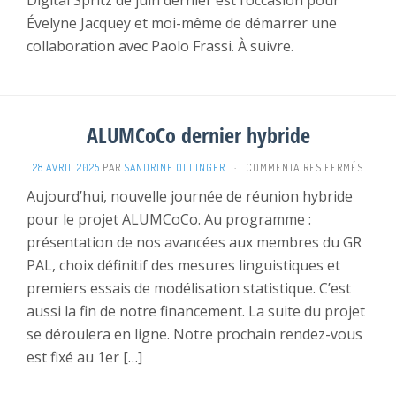
Digital Spritz de juin dernier est l’occasion pour
Évelyne Jacquey et moi-même de démarrer une
collaboration avec Paolo Frassi. À suivre.
ALUMCoCo dernier hybride
SUR
28 AVRIL 2025
PAR
SANDRINE OLLINGER
·
COMMENTAIRES FERMÉS
ALUM
Aujourd’hui, nouvelle journée de réunion hybride
DERNI
pour le projet ALUMCoCo. Au programme :
HYBRI
présentation de nos avancées aux membres du GR
PAL, choix définitif des mesures linguistiques et
premiers essais de modélisation statistique. C’est
aussi la fin de notre financement. La suite du projet
se déroulera en ligne. Notre prochain rendez-vous
est fixé au 1er […]