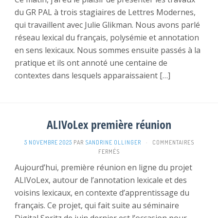
DE
du GR PAL à trois stagiaires de Lettres Modernes,
LETT
MODE
qui travaillent avec Julie Glikman. Nous avons parlé
réseau lexical du français, polysémie et annotation
en sens lexicaux. Nous sommes ensuite passés à la
pratique et ils ont annoté une centaine de
contextes dans lesquels apparaissaient […]
ALIVoLex première réunion
5 NOVEMBRE 2025
PAR
SANDRINE OLLINGER
·
COMMENTAIRES
SUR
FERMÉS
ALIVOLEX
Aujourd’hui, première réunion en ligne du projet
PREMIÈRE
ALIVoLex, autour de l’annotation lexicale et des
RÉUNION
voisins lexicaux, en contexte d’apprentissage du
français. Ce projet, qui fait suite au séminaire