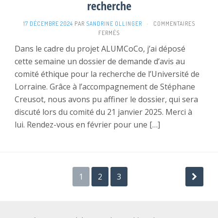
recherche
17 DÉCEMBRE 2024
PAR
SANDRINE OLLINGER
·
COMMENTAIRES
SUR
FERMÉS
EN
Dans le cadre du projet ALUMCoCo, j’ai déposé
ROUTE
cette semaine un dossier de demande d’avis au
VERS
LE
comité éthique pour la recherche de l’Université de
COMITÉ
Lorraine. Grâce à l’accompagnement de Stéphane
ÉTHIQUE
DE
Creusot, nous avons pu affiner le dossier, qui sera
LA
discuté lors du comité du 21 janvier 2025. Merci à
RECHERCHE
lui. Rendez-vous en février pour une […]
Pagination
1
2
3
des
publications