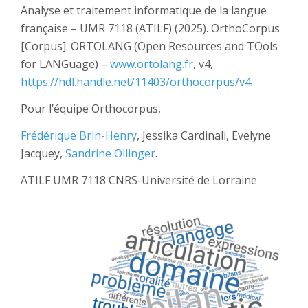
Analyse et traitement informatique de la langue
française – UMR 7118 (ATILF) (2025). OrthoCorpus
[Corpus]. ORTOLANG (Open Resources and TOols
for LANGuage) –
www.ortolang.fr
, v4,
https://hdl.handle.net/11403/orthocorpus/v4
.
Pour l’équipe Orthocorpus,
Frédérique Brin-Henry
, Jessika Cardinali, Evelyne
Jacquey,
Sandrine Ollinger
.
ATILF UMR 7118 CNRS-Université de Lorraine