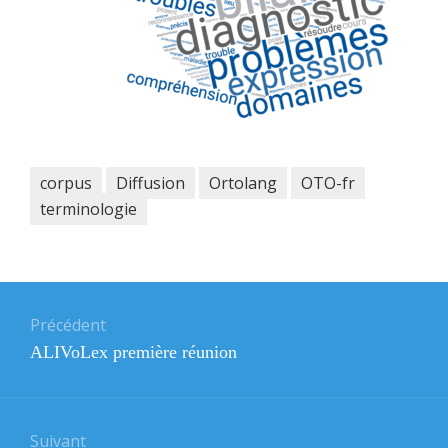
corpus
Diffusion
Ortolang
OTO-fr
terminologie
Navigation
de
Précédent
Article
ALIVoLex première réunion
l’article
précédent
:
Suivant