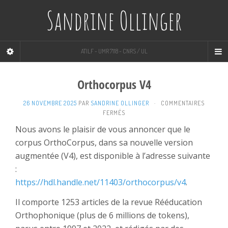
Sandrine Ollinger
ATILF - UMR 7118 - CNRS / UL
Orthocorpus V4
26 NOVEMBRE 2025
PAR
SANDRINE OLLINGER
·
COMMENTAIRES
SUR
FERMÉS
ORTHOCORPUS
Nous avons le plaisir de vous annoncer que le
V4
corpus OrthoCorpus, dans sa nouvelle version
augmentée (V4), est disponible à l’adresse suivante
:
https://hdl.handle.net/11403/orthocorpus/v4
.
Il comporte 1253 articles de la revue Rééducation
Orthophonique (plus de 6 millions de tokens),