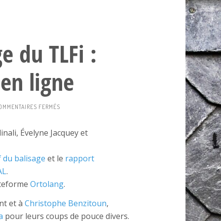
e du TLFi :
en ligne
SUR
OMMENTAIRES FERMÉS
REFONTE
DU
inali, Évelyne Jacquey et
BALISAGE
DU
TLFI
f du balisage
et le
rapport
:
AL
.
DOCUMENTATION
EN
lateforme
Ortolang
.
LIGNE
nt et à
Christophe Benzitoun
,
a
pour leurs coups de pouce divers.