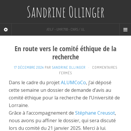
Sandrine Ollinger
ATILF - UMR 7118 - CNRS / UL
En route vers le comité éthique de la
recherche
17 DÉCEMBRE 2024
PAR
SANDRINE OLLINGER
·
COMMENTAIRES
SUR
FERMÉS
EN
Dans le cadre du projet
ALUMCoCo
, j’ai déposé
ROUTE
cette semaine un dossier de demande d’avis au
VERS
LE
comité éthique pour la recherche de l’Université de
COMITÉ
Lorraine.
ÉTHIQUE
DE
Grâce à l’accompagnement de
Stéphane Creusot
,
LA
nous avons pu affiner le dossier, qui sera discuté
RECHERCHE
lors du comité du 21 janvier 2025. Merci à lui.