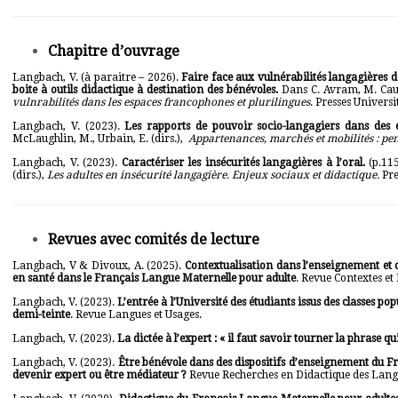
Chapitre d’ouvrage
Langbach, V. (à paraitre – 2026).
Faire face aux vulnérabilités langagières d
boite à outils didactique à destination des bénévoles.
Dans C. Avram, M. Caus
vulnrabilités dans les espaces francophones et plurilingues
.
Presses Universi
Langbach, V. (2023).
Les rapports de pouvoir socio-langagiers dans des 
McLaughlin, M., Urbain, E. (dirs.),
Appartenances, marchés et mobilités : pen
Langbach, V. (2023).
Caractériser les insécurités langagières à l’oral.
(p.11
(dirs.),
Les adultes en insécurité langagière. Enjeux sociaux et didactique.
Pre
Revues avec comités de lecture
Langbach, V & Divoux, A. (2025).
Contextualisation dans l’enseignement et d
en santé dans le Français Langue Maternelle pour adulte
. Revue Contextes et 
Langbach, V. (2023).
L’entrée à l’Université des étudiants issus des classes po
demi-teinte
. Revue Langues et Usages.
Langbach, V. (2023).
La dictée à l’expert : « il faut savoir tourner la phrase qu
Langbach, V. (2023).
Être bénévole dans des dispositifs d’enseignement du Fr
devenir expert ou être médiateur ?
Revue Recherches en Didactique des Langue