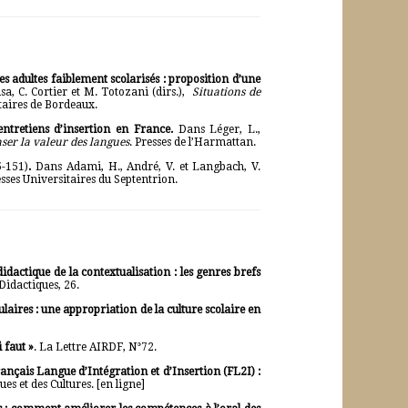
es adultes faiblement scolarisés : proposition d’une
a, C. Cortier et M. Totozani (dirs.),
Situations de
taires de Bordeaux.
entretiens d’insertion en France.
Dans Léger, L.,
ser la valeur des langues
.
Presses de l’Harmattan.
5-151)
.
Dans Adami, H., André, V. et Langbach, V.
sses Universitaires du Septentrion.
idactique de la contextualisation : les genres brefs
Didactiques, 26.
pulaires : une appropriation de la culture scolaire en
i faut »
. La Lettre AIRDF, N°72.
ançais Langue d’Intégration et d’Insertion (FL2I) :
s et des Cultures. [
en ligne
]