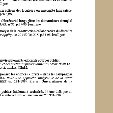
 : comment améliorer les compétences à l’oral des
 ligne
]
teractions des locuteurs en insécurité langagière.
 [
en ligne
]
i : l’insécurité langagière des demandeurs d’emploi
APEL
, n°36, p.77-89. [
en ligne
]
alyse de la construction collaborative du discours
e Appliquée
, 2014/2 Vol XIX, p.85-95. [
en ligne
]
s environnements éducatifs pour les publics
 et des pratiques professionnelles
, Association La
fessionnelles, CNAM.
penser les énoncés « brefs » dans les campagnes
ir.),
Pour une approche intégrative de la santé
CARES
(p. 181-188). Presses Universitaires de la
 publics faiblement scolarisés
. 33ème Colloque de
lles interactions et quels enjeux ? p.391-396.