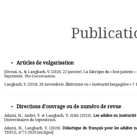
Publicati
Articles de vulgarisation
Divoux, A., & Langbach, V. (2026, 22 janvier).
La fabrique du « bon patient » 
façonnent
.
The Conversation.
Langbach, V. (2018, 26 novembre).
Illettrisme ou « insécurité langagière » ?
Directions d’ouvrage ou de numéro de revue
Adami, H., André, V. et Langbach, V. (Eds) (2023).
Les adultes en insécurité
Universitaires du Septentrion.
Adami, H., Langbach, V. (2020).
Didactique du français pour les adultes nat
TDFLE
, n°75-2020 [
en ligne
]