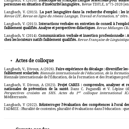
Langbach, V. (2020).
Didactique du Français Langue Maternelle pour adultes
personnes en situation d’insécurité langagière
.
,
Revue TDFLE
, n°75-2020 [
en
Langbach, V. (2015).
La part langagière dans la recherche d’emploi : les in
Revue LTF, Revue en ligne du réseau Langage, Travail et Formation
, n° zéro.
Langbach, V. (2015).
Inte
ractions verbales en entretien de conseil à l’emplo
faiblement qualifiés. Analyse et perspectives didactiques
.
Revue Mélanges CR
Langbach, V. (2014).
Communication verbale et insertion professionnelle : An
chez les locuteurs natifs faiblement qualifiés.
Revue Française de Linguistiqu
Actes de colloque
Langbach, V., Divoux, A (2026).
Faire expérience du décalage : diversifier le
faiblement scolarisés
.
Biennale internationale de l’éducation, de la formation
Biennale internationale de l’Éducation, de la Formation et des Pratiques pro
Langbach, V. Divoux, A (2025).
Projet CARES :
comprendre, analyser et re
nationales de prévention de la santé
. Dans C. Paganelli et V. Lépine (d
er
Perspectives croisées en SHS. Actes du 1
colloque international I
Méditerranée.
Langbach, V (2022).
Réinterroger l’évaluation des compétences à l’oral des
l’ADMEE : Pluralité de contextes, pluralité d’évaluations dans l’éducation : que