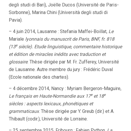
degli studi di Bari), Joëlle Ducos (Université de Paris-
Sorbonne), Marina Chini (Università degli studi di
Pavia).
– 4 juin 2014, Lausanne : Stefania Maffei-Boillat,
Le
Mariale
lyonnais du manuscrit de Paris, BNF, fr. 818
e
(13
siècle). Etude linguistique, commentaire historique
et édition de miracles inédits avec traduction et
glossaire
. Thèse dirigée par M. Fr. Zufferey, Université
de Lausanne. Autre membre du jury : Frédéric Duval
(Ecole nationale des chartes).
– 4 décembre 2014, Nancy : Myriam Bergeron-Maguire,
e
e
Le français en Haute-Normandie aux 17
et 18
siècles : aspects lexicaux, phonétiques et
grammaticaux
. Thèse dirigée par Y. Greub (dir.) et A.
Thibault (codir.), Université de Lorraine.
– 25 septembre 2015, Fribourg : Fabien Python,
La