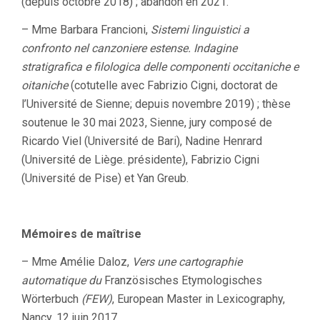
(depuis octobre 2018) ; abandon en 2021.
– Mme Barbara Francioni,
Sistemi linguistici a
confronto nel canzoniere estense. Indagine
stratigrafica e filologica delle componenti occitaniche e
oitaniche
(cotutelle avec Fabrizio Cigni, doctorat de
l’Université de Sienne; depuis novembre 2019) ; thèse
soutenue le 30 mai 2023, Sienne, jury composé de
Ricardo Viel (Université de Bari), Nadine Henrard
(Université de Liège. présidente), Fabrizio Cigni
(Université de Pise) et Yan Greub.
Mémoires de maîtrise
– Mme Amélie Daloz,
Vers une cartographie
automatique du
Französisches Etymologisches
Wörterbuch
(FEW)
, European Master in Lexicography,
Nancy, 12 juin 2017.