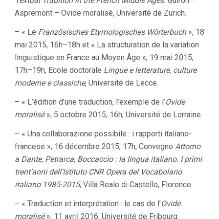
Textual Tradition in the French Middle Ages.
Guiron –
Aspremont – Ovide moralisé, Université de Zurich.
– « Le
Französisches Etymologisches Wörterbuch
», 18
mai 2015, 16h–18h et « La structuration de la variation
linguistique en France au Moyen Âge », 19 mai 2015,
17h–19h, Ecole doctorale
Lingue e letterature, culture
moderne e classiche
, Université de Lecce.
– « L’édition d’une traduction, l’exemple de l’
Ovide
moralisé
», 5 octobre 2015, 16h, Université de Lorraine.
– « Una collaborazione possibile : i rapporti italiano-
francese », 16 décembre 2015, 17h, Convegno
Attorno
a Dante, Petrarca, Boccaccio : la lingua italiano. I primi
trent’anni dell’Istituto CNR Opera del Vocabolario
italiano 1985-2015
, Villa Reale di Castello, Florence.
– « Traduction et interprétation : le cas de l’
Ovide
moralisé
», 11 avril 2016, Université de Fribourg.