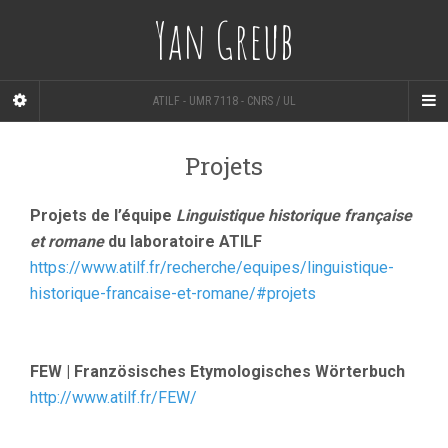
Yan Greub
ATILF - UMR 7118 - CNRS / UL
Projets
Projets de l’équipe
Linguistique historique française
et romane
du laboratoire ATILF
https://www.atilf.fr/recherche/equipes/linguistique-
historique-francaise-et-romane/#projets
FEW | Französisches Etymologisches Wörterbuch
http://www.atilf.fr/FEW/