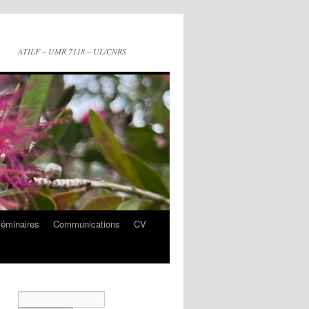
ATILF – UMR 7118 – UL/CNRS
séminaires
Communications
CV