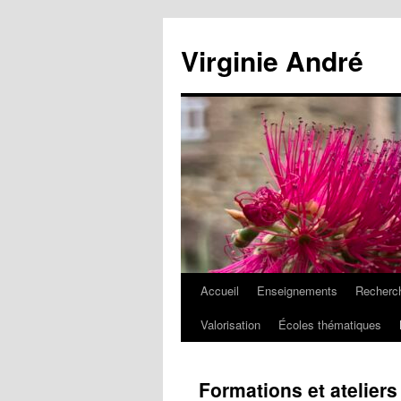
Aller
au
Virginie André
contenu
Accueil
Enseignements
Recherc
Valorisation
Écoles thématiques
Formations et ateliers