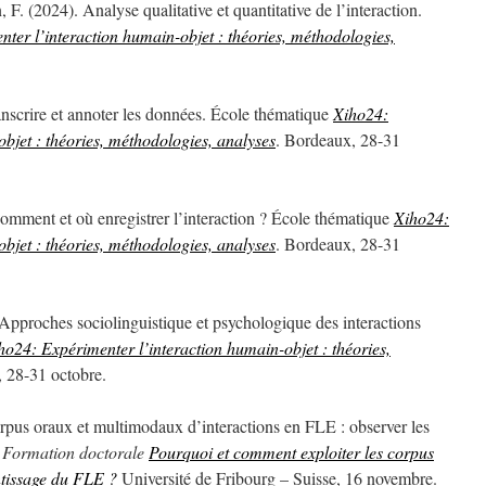
. (2024). Analyse qualitative et quantitative de l’interaction.
ter l’interaction humain-objet : théories, méthodologies,
nscrire et annoter les données. École thématique
Xiho24:
bjet : théories, méthodologies, analyses
. Bordeaux, 28-31
omment et où enregistrer l’interaction ? École thématique
Xiho24:
bjet : théories, méthodologies, analyses
. Bordeaux, 28-31
Approches sociolinguistique et psychologique des interactions
ho24: Expérimenter l’interaction humain-objet : théories,
 28-31 octobre.
rpus oraux et multimodaux d’interactions en FLE : observer les
.
Formation doctorale
Pourquoi et comment exploiter les corpus
ntissage du FLE ?
Université de Fribourg – Suisse, 16 novembre.