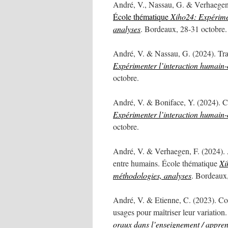
André, V., Nassau, G. & Verhaegen, F
École thématique
Xiho24: Expérimen
analyses
. Bordeaux, 28-31 octobre.
André, V. & Nassau, G. (2024). Tra
Expérimenter l’interaction humain-o
octobre.
André, V. & Boniface, Y. (2024). C
Expérimenter l’interaction humain-o
octobre.
André, V. & Verhaegen, F. (2024). 
entre humains. École thématique
Xi
méthodologies, analyses
. Bordeaux,
André, V. & Etienne, C. (2023). Co
usages pour maîtriser leur variation
oraux dans l’enseignement / appre