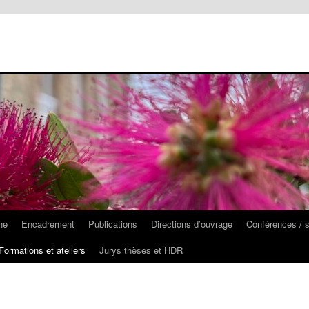
he
Encadrement
Publications
Directions d’ouvrage
Conférences / 
Formations et ateliers
Jurys thèses et HDR