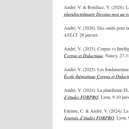
André, V. & Boniface, Y. (2026). Le
pluridisciplinaire Dessine-moi un r
André, V. (2026). Des outils pour la
ANLCI.
28 janvier.
André, V. (2025). Corpus vs Intellig
Corpus et Didactique
.
Nancy, 27-31
André, V. (2025). Les fondamentaux 
École thématique Corpus et Didact
André, V. (2024). La plateforme FL2I
d’études FORPRO
. Lyon, 9-10 janv
Etienne, C. & André, V. (2024). La
Journée d’études FORPRO
. Lyon, 