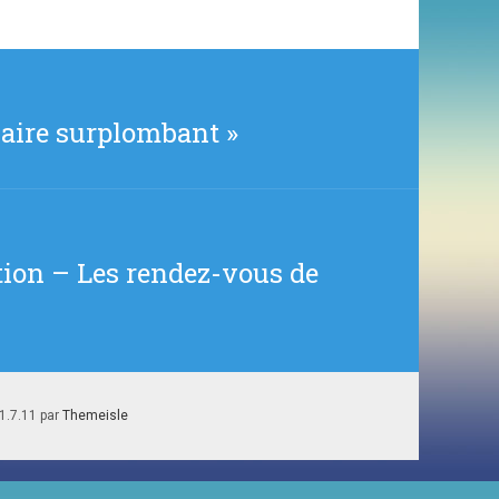
laire surplombant »
ation – Les rendez-vous de
1.7.11 par
Themeisle