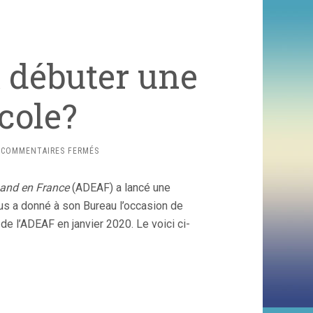
 débuter une
école?
SUR
COMMENTAIRES FERMÉS
QUAND
ET
mand en France
(ADEAF) a lancé une
COMMENT
DÉBUTER
us a donné à son Bureau l’occasion de
UNE
n de l’ADEAF en janvier 2020. Le voici ci-
LANGUE
À
L’ÉCOLE?