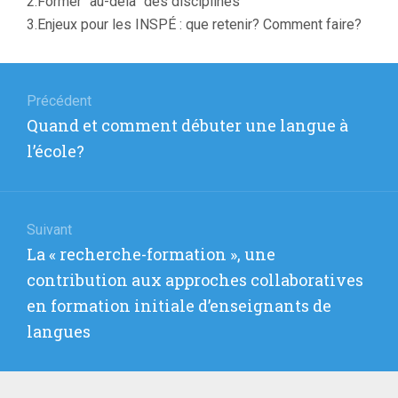
2.Former “au-delà” des disciplines
3.Enjeux pour les INSPÉ : que retenir? Comment faire?
Navigation
de
Précédent
Article
Quand et comment débuter une langue à
l’article
précédent
l’école?
:
Suivant
Article
La « recherche-formation », une
suivant
contribution aux approches collaboratives
:
en formation initiale d’enseignants de
langues