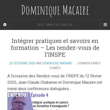
Dominique Macaire
ATILF - UMR 7118 - CNRS / UL
Intégrer pratiques et savoirs en
formation – Les rendez-vous de
l’INSPE
25 OCTOBRE 2020
PAR
DOMINIQUE MACAIRE
·
COMMENTAIRES
SUR
FERMÉS
INTÉGRER
A l’occasion des Rendez-vous de l’INSPE du 12 février
PRATIQUES
2020, Jean-Claude Chabanne et Dominique Macaire ont
ET
SAVOIRS
mené deux conférences dialoguées.
EN
FORMATION
–
LES
RENDEZ-