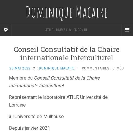
Dominique Macaire
ATILF - UMR 7118 - CNRS / UL
Conseil Consultatif de la Chaire
internationale Interculturel
SUR
28 MAI 2022
PAR
DOMINIQUE MACAIRE
·
COMMENTAIRES FERMÉS
CONS
Membre du
Conseil Consultatif de la Chaire
CONS
internationale
Interculturel
DE
LA
CHAI
Représentant le laboratoire ATILF, Université de
INTE
Lorraine
INTE
à l’Université de Mulhouse
Depuis janvier 2021