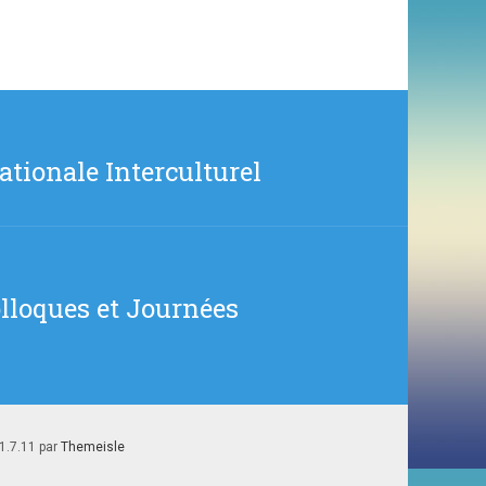
ationale Interculturel
lloques et Journées
1.7.11 par
Themeisle