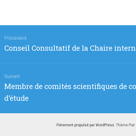
gation
Précédent
Article
Conseil Consultatif de la Chaire intern
cle
précédent
:
Suivant
Article
Membre de comités scientifiques de co
suivant
d’étude
:
Fièrement propulsé par WordPress
. Thème Flat 