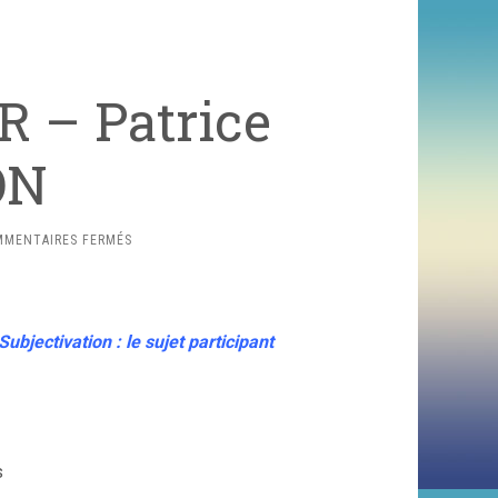
 – Patrice
ON
SUR
MENTAIRES FERMÉS
SOUTENANCE
D’HDR
–
PATRICE
Subjectivation : le sujet participant
BOURDON
s