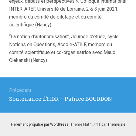
enjeux, débats et perspectives », Colloque international
INTER-AREF, Université de Lorraine, 2 & 3 juin 2021,
membre du comité de pilotage et du comité
scientifique (Nancy)
“La notion d’autonomisation”, Journée d’étude, cycle
Notions en Questions, Acedle-ATILF, membre du
comité scientifique et co-organisatrice avec Maud
Ciekanski (Nancy)
Navigation
de
Précédent
Article
Soutenance d’HDR – Patrice BOURDON
l’article
précédent
:
Fièrement propulsé par WordPress
. Thème Flat 1.7.11 par
Themeisle