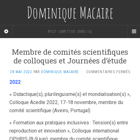
Dominique Macaire
ATILF - UMR 7118 - CNRS / UL
Membre de comités scientifiques
de colloques et Journées d’étude
SUR
28 MAI 2022
PAR
DOMINIQUE MACAIRE
·
COMMENTAIRES FERMÉS
MEM
2022
DE
COMI
« Didactique(s), plurilinguisme(s) et mondialisation(s) »,
SCIE
DE
Colloque Acedle 2022, 17-18 novembre, membre du
COLL
comité scientifique (Aveiro, Portugal)
ET
JOUR
« Formation aux pratiques inclusives : Tension(s) entre
D’ÉT
reproduction et innovation », Colloque international
OPHRIS (8-9 juin), membre du comité scientifique