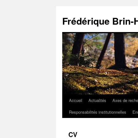
Aller
au
Frédérique Brin-
contenu
Accueil
Actualités
Axes de rech
Responsabilités institutionnelles
En
CV