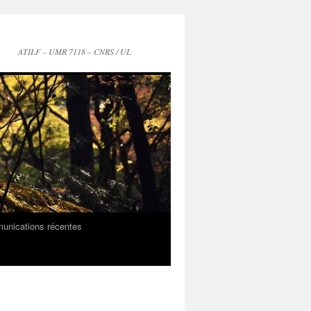
ATILF – UMR 7118 – CNRS / UL
munications récentes