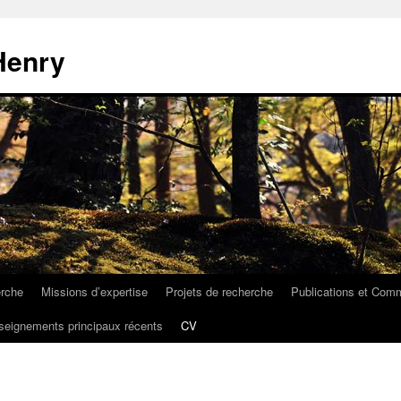
Henry
erche
Missions d’expertise
Projets de recherche
Publications et Com
seignements principaux récents
CV