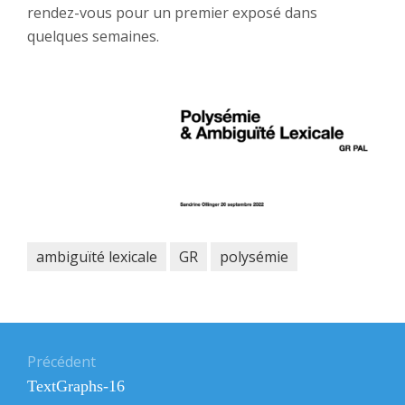
rendez-vous pour un premier exposé dans
quelques semaines.
ambiguïté lexicale
GR
polysémie
Navigation
de
Précédent
Article
TextGraphs-16
l’article