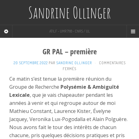
Sandrine Ollinger
ATILF - UMR 7118 - CNRS / UL
GR PAL – première
20 SEPTEMBRE 2022
PAR
SANDRINE OLLINGER
·
COMMENTAIRES
SUR
FERMÉS
GR
Ce matin s’est tenue la première réunion du
PAL
Groupe de Recherche
Polysémie & Ambiguïté
–
PREMIÈRE
Lexicale
, que je vais chapeauter pendant les
années à venir et qui regroupe autour de moi
Mathieu Constant, Laurence Kister, Évelyne
Jacquey, Veronika Lux-Pogodalla et Alain Polguère.
Nous avons fait le tour des intérêts de chacun
chacune, pris quelques décisions pratiques et pris