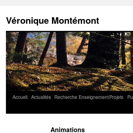
Aller
au
Véronique Montémont
contenu
Accueil
Actualités
Recherche
Enseignement
Projets
Pu
Animations