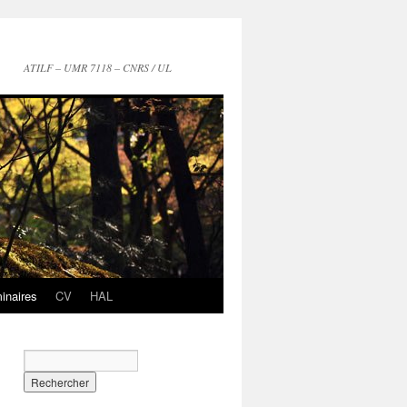
ATILF – UMR 7118 – CNRS / UL
inaires
CV
HAL