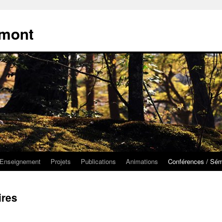
émont
Enseignement
Projets
Publications
Animations
Conférences / Sém
ires