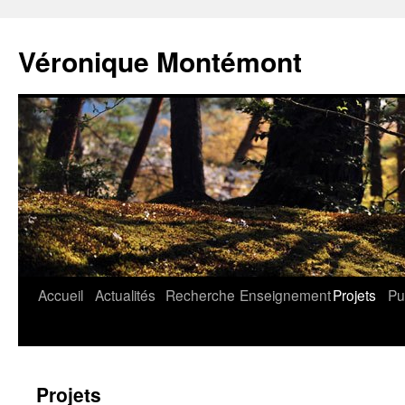
Aller
au
Véronique Montémont
contenu
Accueil
Actualités
Recherche
Enseignement
Projets
Pu
Projets