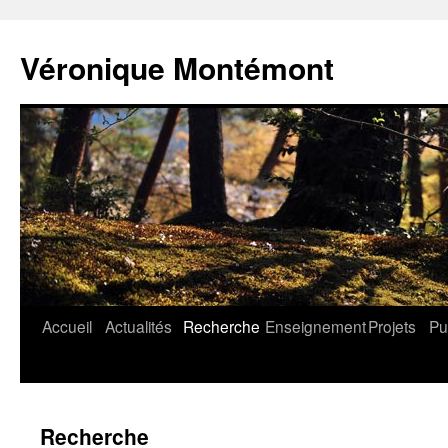
Aller
au
Véronique Montémont
contenu
Accueil
Actualités
Recherche
Enseignement
Projets
Pu
Recherche