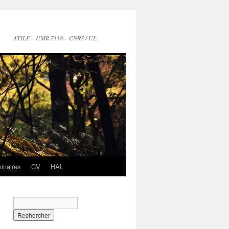
ATILF – UMR 7118 – CNRS / UL
inaires
CV
HAL