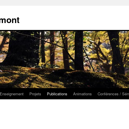
émont
Enseignement
Projets
Publications
Animations
Conférences / Sém