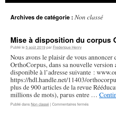
Non classé
Archives de catégorie :
Mise à disposition du corpus
Publié le
5 août 2019
par
Frederique Henry
Nous avons le plaisir de vous annoncer 
OrthoCorpus, dans sa nouvelle version 
disponible à l’adresse suivante : www.or
https://hdl.handle.net/11403/orthocorpu
plus de 900 articles de la revue Rééduc
millions de mots), parus entre …
Contin
sur
Publié dans
Non classé
|
Commentaires fermés
Mise
à