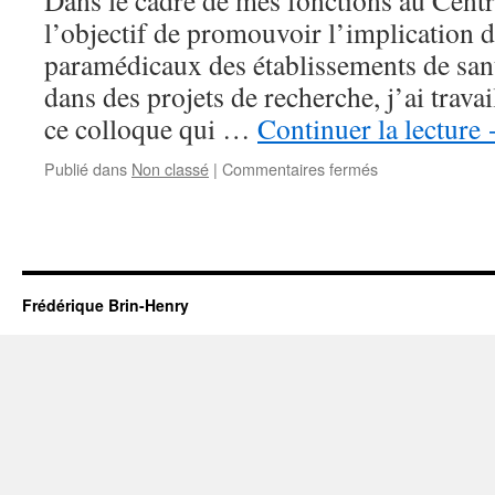
Dans le cadre de mes fonctions au Centre
d’Orthophonie
l’objectif de promouvoir l’implication 
paramédicaux des établissements de santé
dans des projets de recherche, j’ai travai
ce colloque qui …
Continuer la lecture
sur
Publié dans
Non classé
|
Commentaires fermés
2ème
Colloque
de
Recherche
Paramédicale
Frédérique Brin-Henry