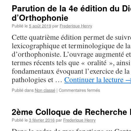
disposition
Parution de la 4e édition du D
du
d’Orthophonie
corpus
OrthoCorpus
Publié le
5 août 2019
par
Frederique Henry
Cette quatrième édition permet de suivr
lexicographique et terminologique de la
d’orthophoniste. L’ouvrage augmenté et 
termes récents tels que « oralité », ains
fondamentaux évoquant l’exercice de la 
pathologies et …
Continuer la lecture
sur
Publié dans
Non classé
|
Commentaires fermés
Parution
de
la
2ème Colloque de Recherche 
4e
édition
Publié le
3 février 2016
par
Frederique Henry
du
Dictionnaire