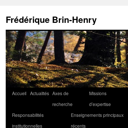
Aller
au
Frédérique Brin-Henry
contenu
Accueil
Actualités
Axes de
Missions
recherche
d’expertise
Responsabilités
Enseignements principaux
institutionnelles
récents