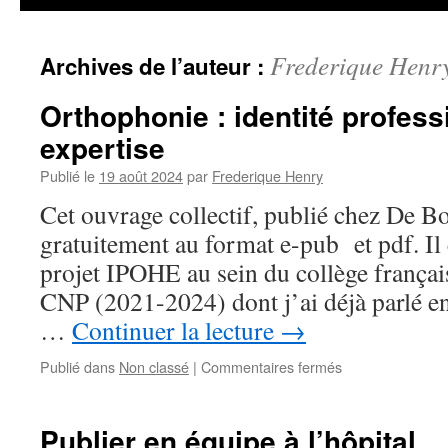
Frederique Henr
Archives de l’auteur :
Orthophonie : identité profess
expertise
Publié le
19 août 2024
par
Frederique Henry
Cet ouvrage collectif, publié chez De Bo
gratuitement au format e-pub et pdf. Il 
projet IPOHE au sein du collège frança
CNP (2021-2024) dont j’ai déjà parlé e
…
Continuer la lecture
→
sur
Publié dans
Non classé
|
Commentaires fermés
Orthophonie
:
identité
Publier en équipe à l’hôpital
professionnelle