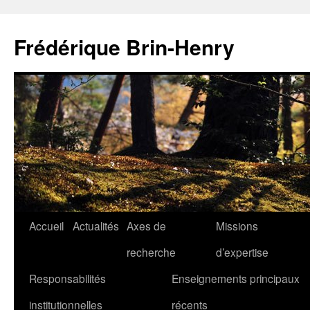
Aller
au
Frédérique Brin-Henry
contenu
Accueil
Actualités
Axes de
Missions
recherche
d’expertise
Responsabilités
Enseignements principaux
institutionnelles
récents