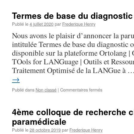
sur
Ortolang
Termes de base du diagnostic
–
parution
Publié le
4 juillet 2020
par
Frederique Henry
de
Nous avons le plaisir d’annoncer la par
la
V2
intitulée Termes de base du diagnostic 
disponible sur la plateforme Ortolang 
TOols for LANGuage | Outils et Ressou
Traitement Optimisé de la LANGue à 
→
sur
Publié dans
Non classé
|
Commentaires fermés
Termes
de
base
4ème colloque de recherche cl
du
paramédicale
diagnostic
orthophonique
Publié le
28 octobre 2019
par
Frederique Henry