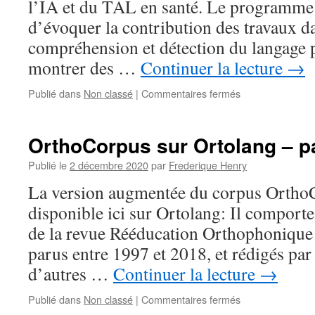
l’IA et du TAL en santé. Le programme 
d’évoquer la contribution des travaux da
compréhension et détection du langage 
montrer des …
Continuer la lecture
→
sur
Publié dans
Non classé
|
Commentaires fermés
La
santé
et
OrthoCorpus sur Ortolang – pa
le
langage
Publié le
2 décembre 2020
par
Frederique Henry
–
La version augmentée du corpus OrthoC
journée
AFIA-
disponible ici sur Ortolang: Il comporte
TLH/ATALA
de la revue Rééducation Orthophonique 
2021
parus entre 1997 et 2018, et rédigés par
d’autres …
Continuer la lecture
→
sur
Publié dans
Non classé
|
Commentaires fermés
OrthoCorpus