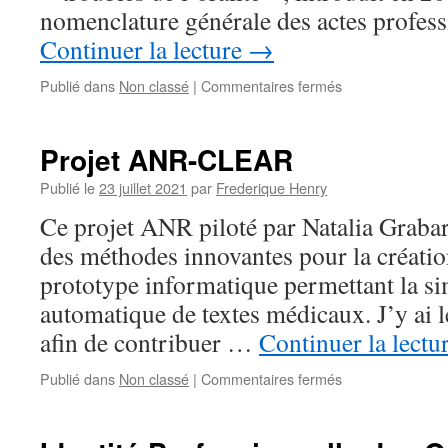
nomenclature générale des actes profes
Continuer la lecture
→
sur
Publié dans
Non classé
|
Commentaires fermés
Oralité
Projet ANR-CLEAR
Publié le
23 juillet 2021
par
Frederique Henry
Ce projet ANR piloté par Natalia Grabar
des méthodes innovantes pour la créatio
prototype informatique permettant la si
automatique de textes médicaux. J’y ai le
afin de contribuer …
Continuer la lectu
sur
Publié dans
Non classé
|
Commentaires fermés
Projet
ANR-
CLEAR