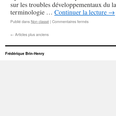
sur les troubles développementaux du l
terminologie …
Continuer la lecture
→
sur
Publié dans
Non classé
|
Commentaires fermés
Journée
pluridisciplinaire
←
Articles plus anciens
sur
les
« troubles
développementa
Frédérique Brin-Henry
du
langage »