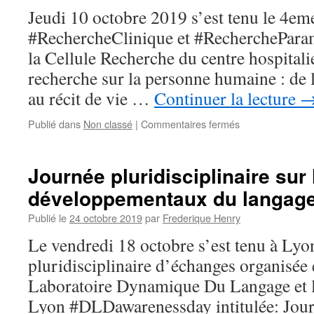
Jeudi 10 octobre 2019 s’est tenu le 4em
#RechercheClinique et #RechercheParam
la Cellule Recherche du centre hospitali
recherche sur la personne humaine : de 
au récit de vie …
Continuer la lecture
sur
Publié dans
Non classé
|
Commentaires fermés
4ème
colloque
de
Journée pluridisciplinaire sur 
recherche
développementaux du langage
clinique
et
Publié le
24 octobre 2019
par
Frederique Henry
paramédicale
Le vendredi 18 octobre s’est tenu à Lyo
pluridisciplinaire d’échanges organisée e
Laboratoire Dynamique Du Langage et
Lyon #DLDawarenessday intitulée: Journ