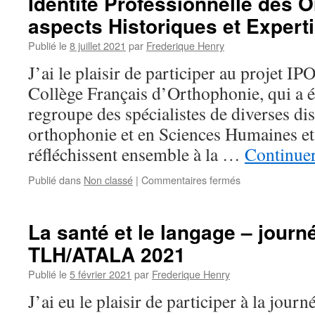
Identité Professionnelle des O
aspects Historiques et Expert
Publié le
8 juillet 2021
par
Frederique Henry
J’ai le plaisir de participer au projet IP
Collège Français d’Orthophonie, qui a ét
regroupe des spécialistes de diverses dis
orthophonie et en Sciences Humaines et 
réfléchissent ensemble à la …
Continuer
sur
Publié dans
Non classé
|
Commentaires fermés
Identité
Professionnelle
des
La santé et le langage – journ
Orthophonistes
TLH/ATALA 2021
:
aspects
Publié le
5 février 2021
par
Frederique Henry
Historiques
et
J’ai eu le plaisir de participer à la jour
Expertise