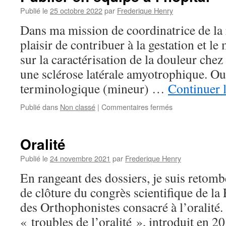
et
Publié le
25 octobre 2022
par
Frederique Henry
expertise
Dans ma mission de coordinatrice de la r
plaisir de contribuer à la gestation et l
sur la caractérisation de la douleur chez
une sclérose latérale amyotrophique. Out
terminologique (mineur) …
Continuer l
sur
Publié dans
Non classé
|
Commentaires fermés
Publier
en
équipe
Oralité
à
l’hôpital
Publié le
24 novembre 2021
par
Frederique Henry
En rangeant des dossiers, je suis retomb
de clôture du congrès scientifique de la
des Orthophonistes consacré à l’oralité
« troubles de l’oralité », introduit en 2