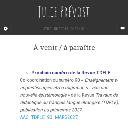
Julie Prévost
ATILF - UMR 7118 - CNRS / UL
À venir / à paraître
Prochain numéro de la Revue TDFLE
Co-coordination du numéro 90 «
Enseignement·s-
apprentissage·s et/en migration.s : vers une
nouvelle épistémologie »
de la Revue
Travaux de
didactique du français langue étrangère (TDFLE),
publication au
printemps 2027
AAC_TDFLE_90_MARS2027