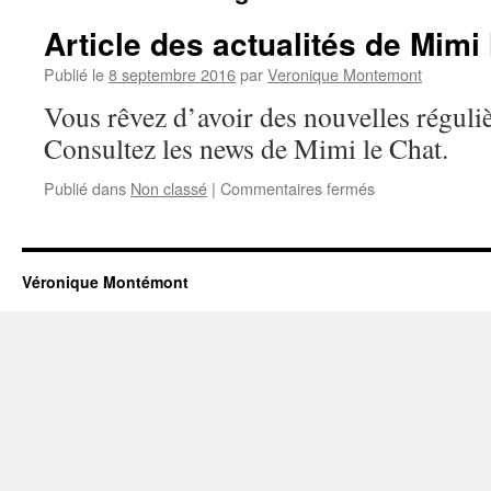
Article des actualités de Mimi 
Publié le
8 septembre 2016
par
Veronique Montemont
Vous rêvez d’avoir des nouvelles réguli
Consultez les news de Mimi le Chat.
sur
Publié dans
Non classé
|
Commentaires fermés
Article
des
actualités
de
Véronique Montémont
Mimi
le
Chat