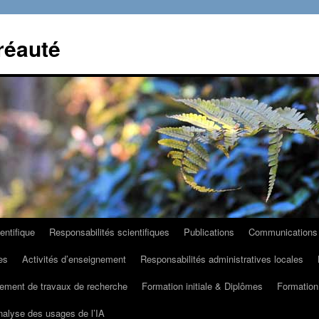
réauté
entifique
Responsabilités scientifiques
Publications
Communications
es
Activités d’enseignement
Responsabilités administratives locales
ement de travaux de recherche
Formation initiale & Diplômes
Formation
nalyse des usages de l’IA