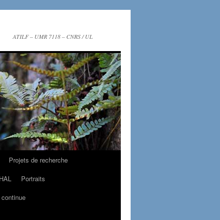
ATILF – UMR 7118 – CNRS / UL
Projets de recherche
HAL
Portraits
 continue