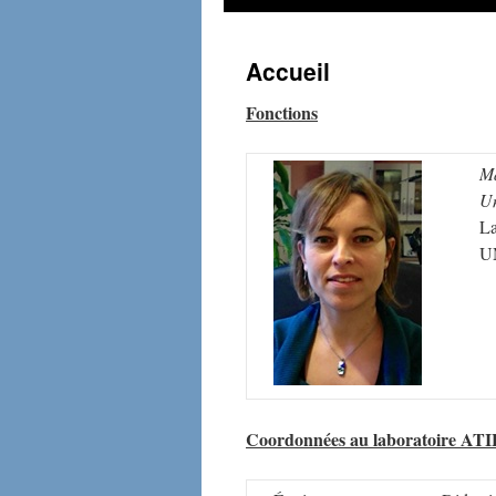
Accueil
Fonctions
Ma
Un
La
UM
Coordonnées au laboratoire AT