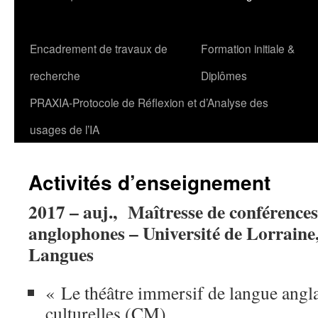
Encadrement de travaux de
Formation initiale &
recherche
Diplômes
PRAXIA-Protocole de Réflexion et d’Analyse des
usages de l’IA
Activités d’enseignement
2017 – auj., Maîtresse de conférences
anglophones – Université de Lorraine,
Langues
« Le théâtre immersif de langue angla
culturelles (CM)