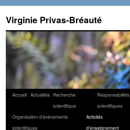
Aller
au
Virginie Privas-Bréauté
contenu
Accueil
Actualités
Recherche
Responsabilités
scientifique
scientifiques
Organisation d’évènements
Activités
scientifiques
d’enseignement