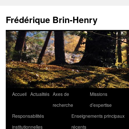
Aller
au
Frédérique Brin-Henry
contenu
Accueil
Actualités
Axes de
Missions
recherche
d’expertise
Responsabilités
Enseignements principaux
institutionnelles
récents