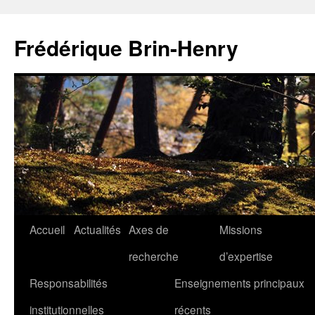
Aller
au
Frédérique Brin-Henry
contenu
Accueil
Actualités
Axes de
Missions
recherche
d’expertise
Responsabilités
Enseignements principaux
institutionnelles
récents